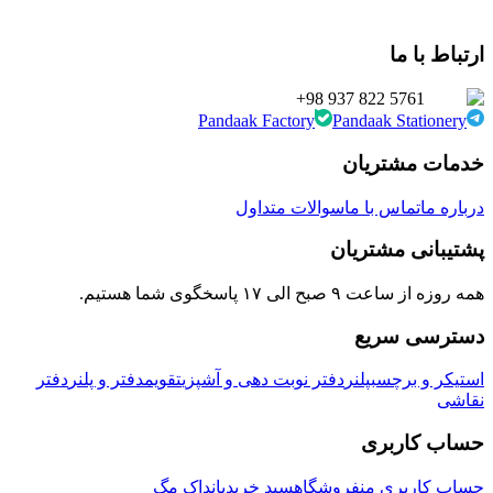
ارتباط با ما
+98 937 822 5761
Pandaak Factory
Pandaak Stationery
خدمات مشتریان
درباره ما
تماس با ما
سوالات متداول
پشتیبانی مشتریان
همه روزه از ساعت ۹ صبح الی ۱۷ پاسخگوی شما هستیم.
دسترسی سریع
استیکر و برچسب
پلنر
دفتر نوبت دهی و آشپزی
تقویم
دفتر و پلنر
دفتر
نقاشی
حساب کاربری
حساب کاربری من
فروشگاه
سبد خرید
پانداک مگ