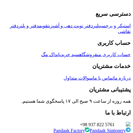
دسترسی سریع
استیکر و برچسب
پلنر
دفتر نوبت دهی و آشپزی
تقویم
دفتر و پلنر
دفتر
نقاشی
حساب کاربری
حساب کاربری من
فروشگاه
سبد خرید
پانداک مگ
خدمات مشتریان
درباره ما
تماس با ما
سوالات متداول
پشتیبانی مشتریان
همه روزه از ساعت ۹ صبح الی ۱۷ پاسخگوی شما هستیم.
ارتباط با ما
+98 937 822 5761
Pandaak Factory
Pandaak Stationery