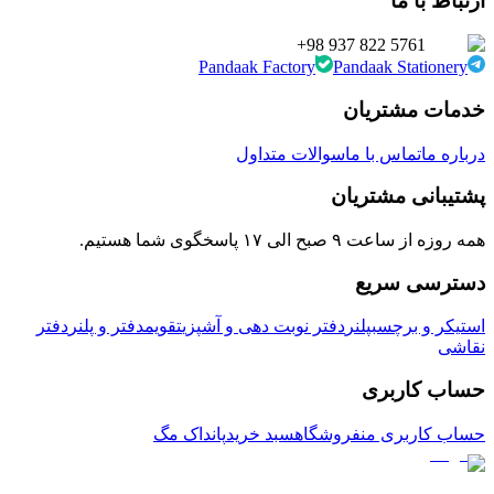
ارتباط با ما
+98 937 822 5761
Pandaak Factory
Pandaak Stationery
خدمات مشتریان
درباره ما
تماس با ما
سوالات متداول
پشتیبانی مشتریان
همه روزه از ساعت ۹ صبح الی ۱۷ پاسخگوی شما هستیم.
دسترسی سریع
استیکر و برچسب
پلنر
دفتر نوبت دهی و آشپزی
تقویم
دفتر و پلنر
دفتر
نقاشی
حساب کاربری
حساب کاربری من
فروشگاه
سبد خرید
پانداک مگ