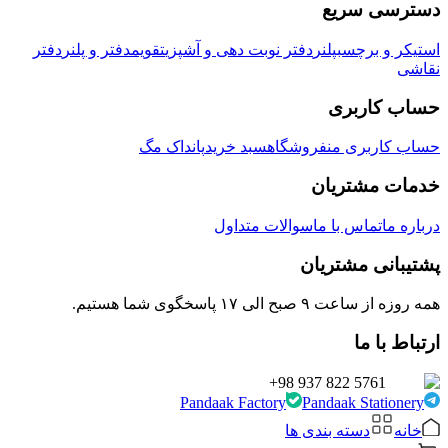
دسترسی سریع
استیکر و برچسب
پلنر
دفتر نوبت دهی و آشپزی
تقویم
دفتر و پلنر
دفتر
نقاشی
حساب کاربری
حساب کاربری من
فروشگاه
سبد خرید
پانداک مگ
خدمات مشتریان
درباره ما
تماس با ما
سوالات متداول
پشتیبانی مشتریان
همه روزه از ساعت ۹ صبح الی ۱۷ پاسخگوی شما هستیم.
ارتباط با ما
+98 937 822 5761
Pandaak Factory
Pandaak Stationery
خانه
دسته بندی ها