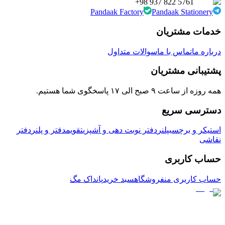
+98 937 822 5761
Pandaak Factory
Pandaak Stationery
خدمات مشتریان
درباره ما
تماس با ما
سوالات متداول
پشتیبانی مشتریان
همه روزه از ساعت ۹ صبح الی ۱۷ پاسخگوی شما هستیم.
دسترسی سریع
استیکر و برچسب
پلنر
دفتر نوبت دهی و آشپزی
تقویم
دفتر و پلنر
دفتر
نقاشی
حساب کاربری
حساب کاربری من
فروشگاه
سبد خرید
پانداک مگ