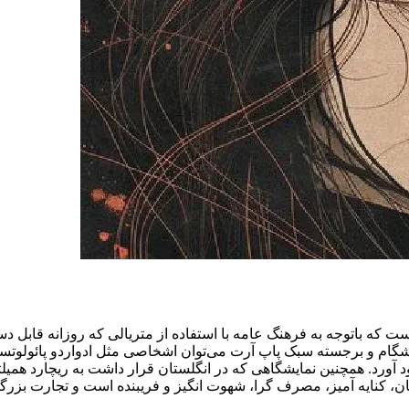
ه در این سبک jeff koons، هنرمند آمریکایی است که باتوجه به فرهنگ عامه با استفاده ا
یشگام و برجسته سبک پاپ آرت می‌توان اشخاصی مثل ادواردو پائولوتسی
لمه پاپ آرت یا Pop Art را جان مک هله در سال 1954 به وجود آورد. همچنین نمایشگاهی که در انگلستان ق
 فان، کنایه آمیز، مصرف گرا، شهوت انگیز و فریبنده است و تجارت ب