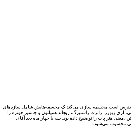
ز متریالی که روزانه قابل دسترس است مجسمه سازی می‌کند ک مجسمه‌هایش شامل سازه‌های
، لری ریورز، رابرت راشنبرگ، ریچالد همیلتون و جاسپر جونزه را
رار داشت به ریچارد همیلتن ،معنی هنر پاپ را توضییح داده بود. سه یا چهار ماه بعد آقای
زرگی محسوب می‌شود.