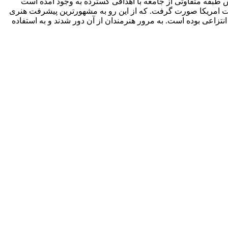
بش طبقه متفاوتی از جامعه با اهدافی گسترده به وجود آمده است
شی سبک پاپ آرت و جنبش آن به اواسط دهه 1950 در انگلیس برمیگردد. به اوج رسیدن این جنبش در دهه ی 60 در ایالات امریکا صورت گرفت. که از این رو به مشهورترین پیشرفت هنری
تزاعی بوده است. به مرور هنرمندان از آن دور شدند و به استفاده