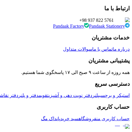
ارتباط با ما
+98 937 822 5761
Pandaak Factory
Pandaak Stationery
خدمات مشتریان
درباره ما
تماس با ما
سوالات متداول
پشتیبانی مشتریان
همه روزه از ساعت ۹ صبح الی ۱۷ پاسخگوی شما هستیم.
دسترسی سریع
استیکر و برچسب
پلنر
دفتر نوبت دهی و آشپزی
تقویم
دفتر و پلنر
دفتر نقاش
حساب کاربری
حساب کاربری من
فروشگاه
سبد خرید
پانداک مگ